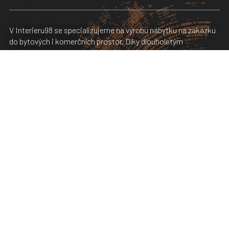
V Interieru98 se specializujeme na výrobu nábytku na zakázku
do bytových i komerčních prostor. Díky dlouholetým
zkušenostem jsme schopni nabídnout kompletní řešení i
vybavení interiéru, včetně podlah a dveří. Hravě zvládneme i
malé venkovní stavby, případně terasy. Součástí naší nabídky je
také grafické zpracování vašeho projektu, pro lepší představu
řešení daného prostoru. V případě zájmu jsme schopni
zprostředkovat také kompletní dodávku kuchyňských
spotřebičů, spolupracujeme také se světelným studiem.
čemu se věnujeme